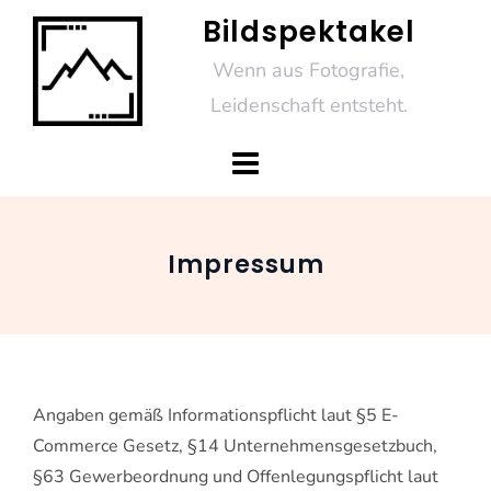
Skip
Bildspektakel
to
Wenn aus Fotografie,
content
Leidenschaft entsteht.
Impressum
Angaben gemäß Informationspflicht laut §5 E-
Commerce Gesetz, §14 Unternehmensgesetzbuch,
§63 Gewerbeordnung und Offenlegungspflicht laut